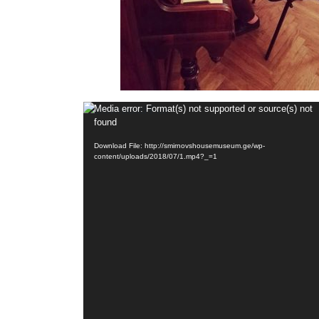
ვიდეო
Media error: Format(s) not supported or source(s) not
found
დამკვრელი
Download File: http://smirnovshousemuseum.ge/wp-
content/uploads/2018/07/1.mp4?_=1